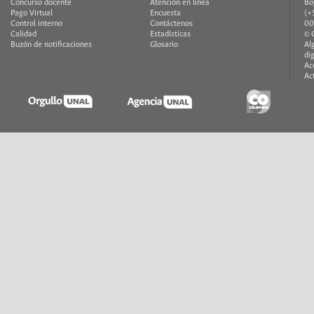
Concurso docente
Atención en línea
Bo
Pago Virtual
Encuesta
(+
Control interno
Contáctenos
00
Calidad
Estadísticas
© 
Buzón de notificaciones
Glosario
Al
di
Ac
Ac