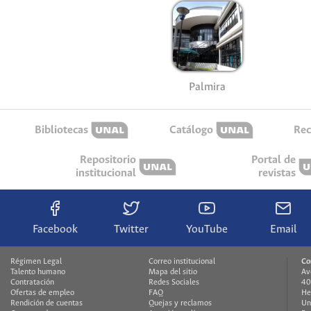
Palmira
Bibliotecas
Catálogo
Rec
Repositorio
Portal de
institucional
revistas
Facebook
Twitter
YouTube
Email
Régimen Legal
Correo institucional
Co
Talento humano
Mapa del sitio
Av
Contratación
Redes Sociales
40
Ofertas de empleo
FAQ
He
Rendición de cuentas
Quejas y reclamos
Un