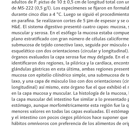
adultos de
P. pictus
de 10 ± 0,5 cm de longitud total con u
de MS-222 (0,5 g/l). Los especímenes se fijaron en formal
durante cinco días a 4 °C. Luego se siguió el procedimiento
en parafina. Se realizaron cortes de 5 μm de espesor y se 
H&E. El sistema digestivo presentó cuatro capas: mucosa,
muscular y serosa. En el esófago la mucosa estaba compues
plano estratificado con gran número de células caliciforme
submucosa de tejido conectivo laxo, seguida por músculo 
esquelético con dos orientaciones (circular y longitudinal)
órganos evaluados la capa serosa fue muy delgada. En el 
identificaron dos regiones, la pilórica y la cardíaca, encon
glándulas gástricas en esta última, ambas regiones prese
mucosa con epitelio cilíndrico simple, una submucosa de t
laxo, y una capa de músculo liso con dos orientaciones (cir
longitudinal) así mismo, este órgano fue el que exhibió el
en la capa mucosa y muscular. La histología de la mucosa,
la capa muscular del intestino fue similar a lo presentado 
estómago, aunque morfométricamente esta región fue la q
menores valores en todas las capas evaluadas. El estómag
y el intestino con pocos ciegos pilóricos hace suponer que
hábitos omnívoros con preferencia de los alimentos de ori