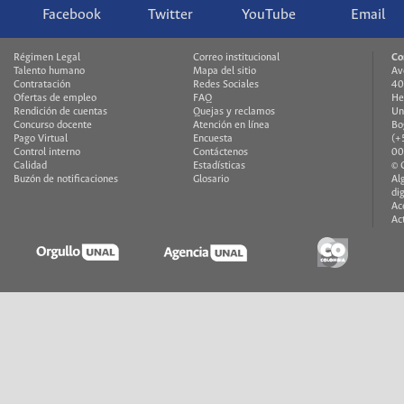
Facebook
Twitter
YouTube
Email
Régimen Legal
Correo institucional
Co
Talento humano
Mapa del sitio
Av
Contratación
Redes Sociales
40
Ofertas de empleo
FAQ
He
Rendición de cuentas
Quejas y reclamos
Un
Concurso docente
Atención en línea
Bo
Pago Virtual
Encuesta
(+
Control interno
Contáctenos
00
Calidad
Estadísticas
© 
Buzón de notificaciones
Glosario
Al
di
Ac
Ac