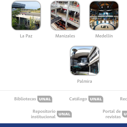
La Paz
Manizales
Medellín
Palmira
Bibliotecas
Catálogo
Rec
Repositorio
Portal de
institucional
revistas