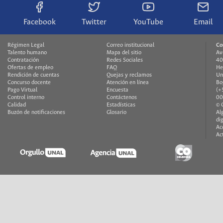
Facebook
Twitter
YouTube
Email
Régimen Legal
Correo institucional
Co
Talento humano
Mapa del sitio
Av
Contratación
Redes Sociales
40
Ofertas de empleo
FAQ
He
Rendición de cuentas
Quejas y reclamos
Un
Concurso docente
Atención en línea
Bo
Pago Virtual
Encuesta
(+
Control interno
Contáctenos
00
Calidad
Estadísticas
© 
Buzón de notificaciones
Glosario
Al
di
Ac
Ac