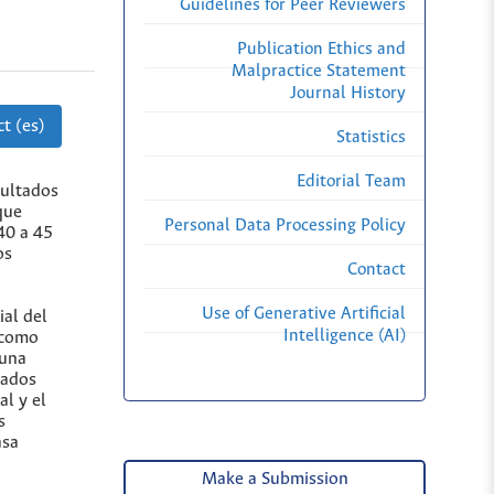
Guidelines for Peer Reviewers
Publication Ethics and
Malpractice Statement
Journal History
t (es)
Statistics
Editorial Team
sultados
que
Personal Data Processing Policy
40 a 45
os
Contact
Use of Generative Artificial
ial del
Intelligence (AI)
 como
 una
tados
al y el
s
asa
Make a Submission