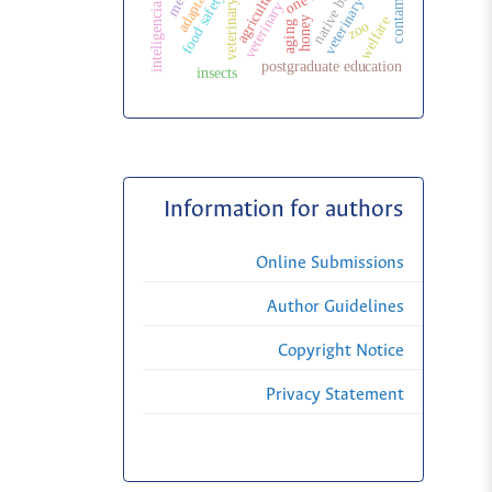
inteligencia artificial
veterinary surgery
contaminants
adaptation
agriculture
native bees
food safety
welfare
honey
zoo
aging
postgraduate education
insects
Information for authors
Online Submissions
Author Guidelines
Copyright Notice
Privacy Statement