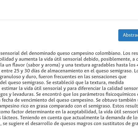
Abstrac
il sensorial del denominado queso campesino colombiano. Los re
bilidad y aumenta la vida útil sensorial debido, posiblemente, a 
la un flavor (sabor y aroma) y una textura agradables hasta los 
y entre 25 y 30 días de almacenamiento en el queso semigraso. L
 granuloso y duro, fueron frecuentes en las sensaciones que
 del queso semigraso. Se estableció que la textura, medida
estimar la vida útil sensorial y para diferenciar la calidad sensor
gos y levaduras. Se encontró que los parámetros fisicoquímicos
 fecha de vencimiento del queso campesino. Se obtuvo también
ampesino rico en grasa comparado con el semigraso. Estos resul
como factor determinante en la aceptabilidad, la vida útil sensori
s lácteos. Teniendo en cuenta que actualmente la demanda de lo
, se sugiere el desarrollo de quesos magros con sustitutos de gr