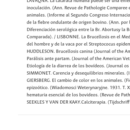
LAVAQNA. La catarata humana puede ser una enferm
inoculación. (Ann. Revue de Pathologie Comparee 
animales. (Informe al Segundo Congreso Internaci
de la fiebre ondulante de origen bovino. (Ann. p
Diferenciación serológica entre la Br. Abortusy la B
Comparada). / LISBONNE. La Brucellosis en el Medi
del hombre y de la vaca por el Streptococus epide
HUDDLESON. Brucellosis canina (Journal of the Am
Parálisis ante partam. (Journal of the American Ve
Etiología de la diarrea de los bovídeos. (Journal
SIMMONET. Carencia y desequilibrios minerales. (
GIERSBERG. El cambio de color en los animales. (Fi
epizoótico. (Wiadomosci Weterynaryjne. 1931. T. 
hematuria esencial de los bovideos. (Revue de Pa
SEEKLES Y VAN DER KAAY.Calciterapia. (Tijdschriff