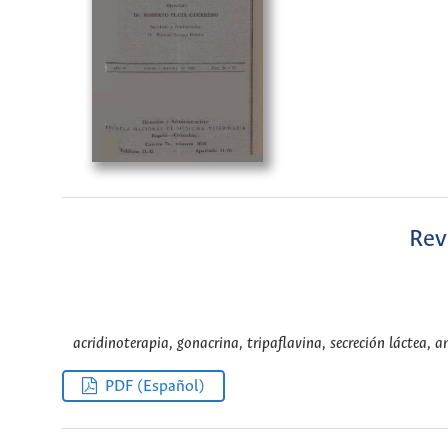
Revi
acridinoterapia, gonacrina, tripaflavina, secreción láctea, a
PDF (Español)