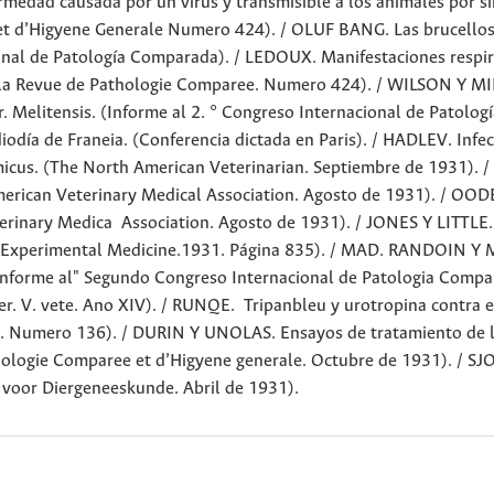
edad causada por un virus y transmisible a los animales por s
et d’Higyene Generale Numero 424). / OLUF BANG. Las brucello
onal de Patología Comparada). / LEDOUX. Manifestaciones respir
or la Revue de Pathologie Comparee. Numero 424). / WILSON Y MI
r. Melitensis. (Informe al 2. ° Congreso Internacional de Patolog
odía de Franeia. (Conferencia dictada en Paris). / HADLEV. Infe
micus. (The North American Veterinarian. Septiembre de 1931). /
erican Veterinary Medical Association. Agosto de 1931). / OOD
terinary Medica Association. Agosto de 1931). / JONES Y LITTLE.
 os Experimental Medicine.1931. Página 835). / MAD. RANDOIN Y 
Informe al" Segundo Congreso Internacional de Patologia Compar
er. V. vete. Ano XIV). / RUNQE. Tripanbleu y urotropina contra e
X. Numero 136). / DURIN Y UNOLAS. Ensayos de tratamiento de 
thologie Comparee et d’Higyene generale. Octubre de 1931). / S
 voor Diergeneeskunde. Abril de 1931).