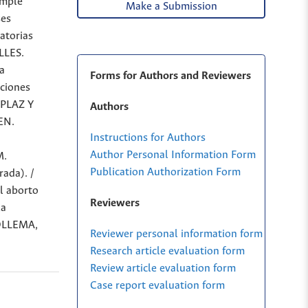
imple
Make a Submission
ses
atorias
LLES.
ía
Forms for Authors and Reviewers
cciones
 PLAZ Y
Authors
EN.
Instructions for Authors
Author Personal Information Form
M.
Publication Authorization Form
ada). /
l aborto
Reviewers
la
JOLLEMA,
Reviewer personal information form
Research article evaluation form
Review article evaluation form
Case report evaluation form