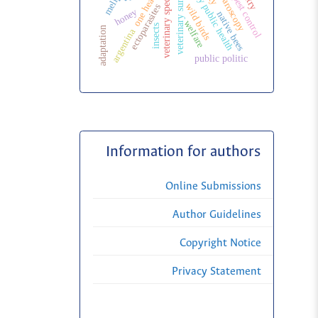
veterinary specialization
veterinary public health
veterinary surgery
one health
pest control
wild birds
ectoparasites
honey
native bees
welfare
insects
adaptation
argentina
public politic
Information for authors
Online Submissions
Author Guidelines
Copyright Notice
Privacy Statement