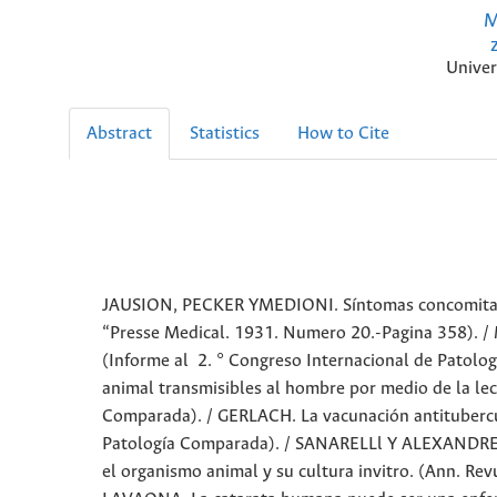
M
Univer
Abstract
Statistics
How to Cite
JAUSION, PECKER YMEDIONI. Síntomas concomitantes
“Presse Medical. 1931. Numero 20.-Pagina 358). /
(Informe al 2. ° Congreso Internacional de Pato
animal transmisibles al hombre por medio de la le
Comparada). / GERLACH. La vacunación antitubercu
Patología Comparada). / SANARELLl Y ALEXANDRESCO 
el organismo animal y su cultura invitro. (Ann. R