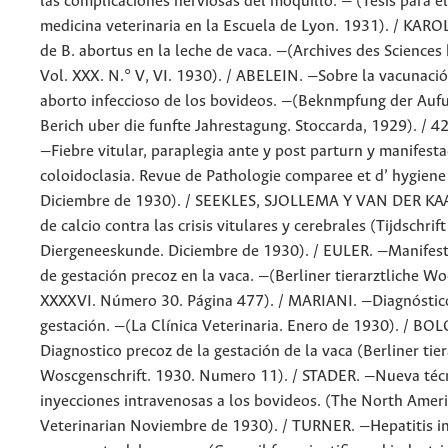
las complicaciones nerviosas del moquillo. — (Tesis para 
medicina veterinaria en la Escuela de Lyon. 1931). / KARO
de B. abortus en la leche de vaca. —(Archives des Sciences
Vol. XXX. N.° V, VI. 1930). / ABELEIN. —Sobre la vacunació
aborto infeccioso de los bovideos. —(Beknmpfung der Auf
Berich uber die funfte Jahrestagung. Stoccarda, 1929). /
—Fiebre vitular, paraplegia ante y post parturn y manifest
coloidoclasia. Revue de Pathologie comparee et d’ hygiene 
Diciembre de 1930). / SEEKLES, SJOLLEMA Y VAN DER KAA
de calcio contra las crisis vitulares y cerebrales (Tijdschrif
Diergeneeskunde. Diciembre de 1930). / EULER. —Manifesta
de gestación precoz en la vaca. —(Berliner tierarztliche Wo
XXXXVI. Número 30. Página 477). / MARIANI. —Diagnóstico
gestación. —(La Clínica Veterinaria. Enero de 1930). / B
Diagnostico precoz de la gestación de la vaca (Berliner tier
Woscgenschrift. 1930. Numero 11). / STADER. —Nueva técn
inyecciones intravenosas a los bovideos. (The North Amer
Veterinarian Noviembre de 1930). / TURNER. —Hepatitis in