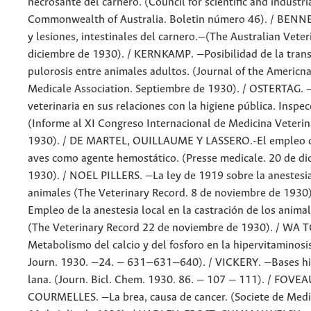
necrosante del carnero. (Council for scientific and industri
Commonwealth of Australia. Boletin número 46). / BENNE
y lesiones, intestinales del carnero.—(The Australian Veter
diciembre de 1930). / KERNKAMP. —Posibilidad de la trans
pulorosis entre animales adultos. (Journal of the Americn
Medicale Association. Septiembre de 1930). / OSTERTAG. —
veterinaria en sus relaciones con la higiene pública. Inspec
(Informe al XI Congreso Internacional de Medicina Veterin
1930). / DE MARTEL, OUILLAUME Y LASSERO.-El empleo 
aves como agente hemostático. (Presse medicale. 20 de di
1930). / NOEL PILLERS. —La ley de 1919 sobre la anestesia
animales (The Veterinary Record. 8 de noviembre de 1930
Empleo de la anestesia local en la castración de los anima
(The Veterinary Record 22 de noviembre de 1930). / WA
Metabolismo del calcio y del fosforo en la hipervitaminosis
Journ. 1930. —24. — 631—631—640). / VICKERY. —Bases hi
lana. (Journ. Bicl. Chem. 1930. 86. — 107 — 111). / FOVE
COURMELLES. —La brea, causa de cancer. (Societe de Medic