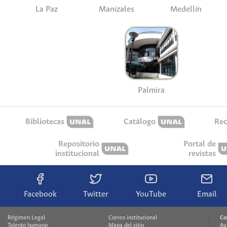
La Paz
Manizales
Medellín
Palmira
Bibliotecas
Catálogo
Rec
Repositorio
Portal de
institucional
revistas
Facebook
Twitter
YouTube
Email
Régimen Legal
Correo institucional
Co
Talento humano
Mapa del sitio
Av