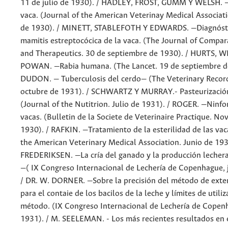
11 de julio de 1930). / HADLEY, FROST, GUMM Y WELSH. 
vaca. (Journal of the American Veterinay Medical Associat
de 1930). / MINETT, STABLEFOTH Y EDWARDS. —Diagnósti
mamitis estreptocócica de la vaca. (The Journal of Compar
and Therapeutics. 30 de septiembre de 1930). / HURTS, 
POWAN. —Rabia humana. (The Lancet. 19 de septiembre de
DUDON. — Tuberculosis del cerdo— (The Veterinary Recor
octubre de 1931). / SCHWARTZ Y MURRAY.- Pasteurización 
(Journal of the Nutitrion. Julio de 1931). / ROGER. —Ninfo
vacas. (Bulletin de la Societe de Veterinaire Practique. N
1930). / RAFKIN. —Tratamiento de la esterilidad de las vac
the American Veterinary Medical Association. Junio de 193
FREDERIKSEN. —La cría del ganado y la producción lecher
—( IX Congreso Internacional de Lechería de Copenhague, j
/ DR. W. DORNER. —Sobre la precisión del método de exten
para el contaie de los bacilos de la leche y límites de utiliz
método. (IX Congreso Internacional de Lechería de Copenh
1931). / M. SEELEMAN. - Los más recientes resultados en 