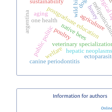
wild birds
surgical 
dogs
sustainability
meliponicul
honey
postgraduate education
aging
argentina
agriculture
one health
native bees
public politic
poultry
veterinary specializatio
welfare
hepatic neoplasm
ectoparasit
canine periodontitis
Information for authors
Onlin