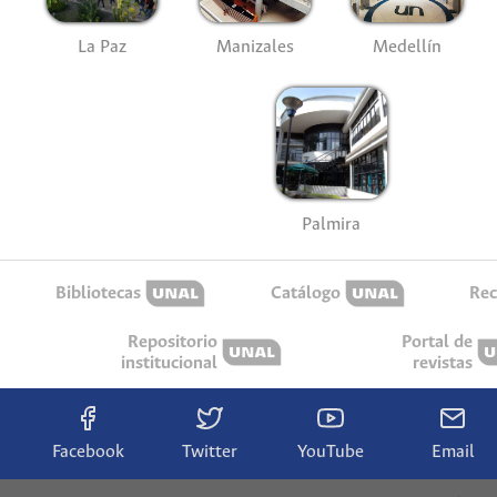
La Paz
Manizales
Medellín
Palmira
Bibliotecas
Catálogo
Rec
Repositorio
Portal de
institucional
revistas
Facebook
Twitter
YouTube
Email