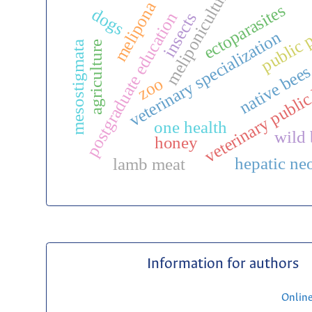
meliponiculture
melipona
ectoparasites
dogs
postgraduate education
insects
public p
veterinary specialization
mesostigmata
agriculture
native bee
veterinary public
zoo
one health
wild 
honey
hepatic ne
lamb meat
Information for authors
Onlin