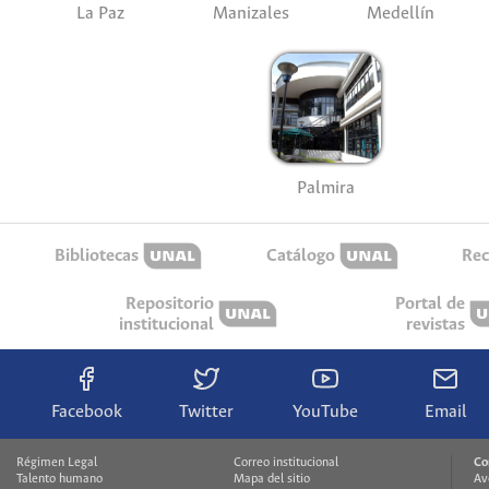
La Paz
Manizales
Medellín
Palmira
Bibliotecas
Catálogo
Rec
Repositorio
Portal de
institucional
revistas
Facebook
Twitter
YouTube
Email
Régimen Legal
Correo institucional
Co
Talento humano
Mapa del sitio
Av