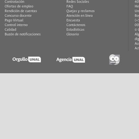
Contratación
Redes Sociales
40
Ofertas de empleo
FAQ
He
Rendición de cuentas
Quejas y reclamos
Un
Concurso docente
Atención en línea
Bo
Pago Virtual
Encuesta
(+
Control interno
Contáctenos
00
Calidad
Estadísticas
© 
Buzón de notificaciones
Glosario
Al
di
Ac
Ac