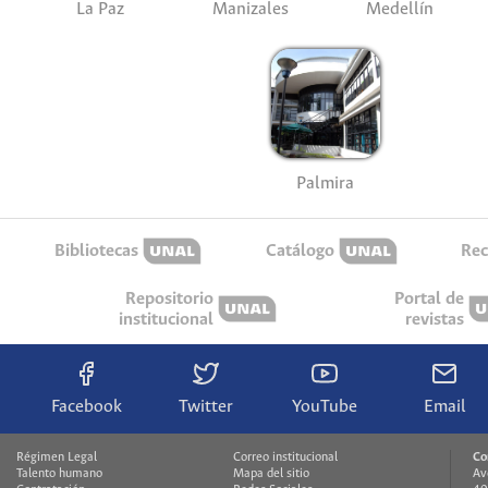
La Paz
Manizales
Medellín
Palmira
Bibliotecas
Catálogo
Rec
Repositorio
Portal de
institucional
revistas
Facebook
Twitter
YouTube
Email
Régimen Legal
Correo institucional
Co
Talento humano
Mapa del sitio
Av