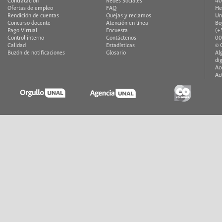
Contratación
Redes Sociales
40
Ofertas de empleo
FAQ
He
Rendición de cuentas
Quejas y reclamos
Un
Concurso docente
Atención en línea
Bo
Pago Virtual
Encuesta
(+
Control interno
Contáctenos
00
Calidad
Estadísticas
© 
Buzón de notificaciones
Glosario
Al
di
Ac
Ac