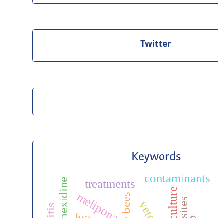
Twitter
Keywords
contaminants
pub
chlorhexidine
treatments
agriculture
melipona