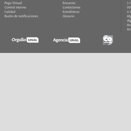
Pago Virtual
Encuesta
(+
Control interno
Contáctenos
00
Calidad
Estadísticas
© 
Buzón de notificaciones
Glosario
Al
di
Ac
Ac