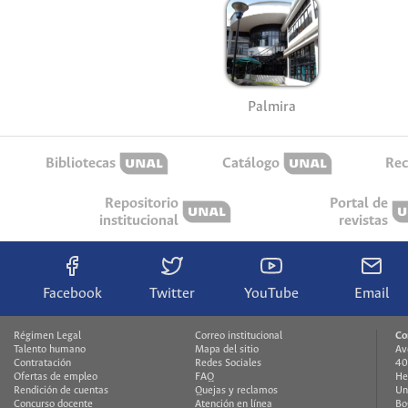
Palmira
Bibliotecas
Catálogo
Rec
Repositorio
Portal de
institucional
revistas
Facebook
Twitter
YouTube
Email
Régimen Legal
Correo institucional
Co
Talento humano
Mapa del sitio
Av
Contratación
Redes Sociales
40
Ofertas de empleo
FAQ
He
Rendición de cuentas
Quejas y reclamos
Un
Concurso docente
Atención en línea
Bo