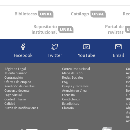
Bibliotecas
Catálogo
Rec
Repositorio
Portal de
institucional
revistas
Facebook
Twitter
YouTube
Email
Régimen Legal
Correo institucional
Co
Talento humano
Mapa del sitio
Av
Contratación
Redes Sociales
40
Ofertas de empleo
FAQ
He
Rendición de cuentas
Quejas y reclamos
Un
Concurso docente
Atención en línea
Bo
Pago Virtual
Encuesta
(+
Control interno
Contáctenos
00
Calidad
Estadísticas
© 
Buzón de notificaciones
Glosario
Al
di
Ac
Ac