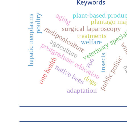
Keywords
aging
plant-based produc
poultry
hepatic neoplasms
plantago ma
veterinary specia
surgical laparoscopy
meliponiculture
treatments
agriculture
welfare
wil
postgraduate education
insects
public politic
one health
zoo
native bees
me
dogs
adaptation