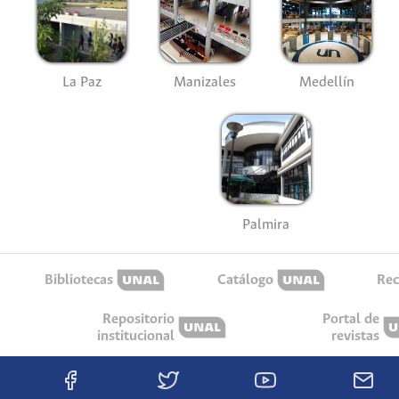
La Paz
Manizales
Medellín
Palmira
Bibliotecas
Catálogo
Rec
Repositorio
Portal de
institucional
revistas