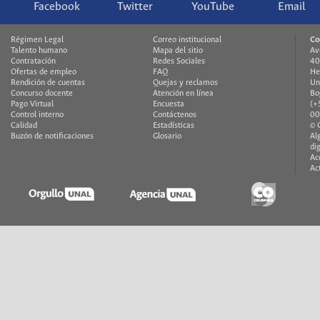
Facebook
Twitter
YouTube
Email
Régimen Legal
Correo institucional
Co
Talento humano
Mapa del sitio
Av
Contratación
Redes Sociales
40
Ofertas de empleo
FAQ
He
Rendición de cuentas
Quejas y reclamos
Un
Concurso docente
Atención en línea
Bo
Pago Virtual
Encuesta
(+
Control interno
Contáctenos
00
Calidad
Estadísticas
© 
Buzón de notificaciones
Glosario
Al
di
Ac
Ac