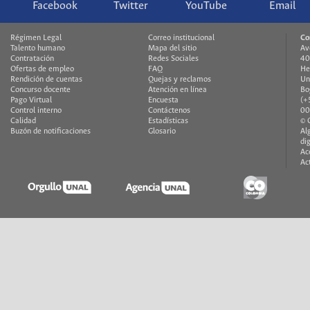
Facebook
Twitter
YouTube
Email
Régimen Legal
Correo institucional
Co
Talento humano
Mapa del sitio
Av
Contratación
Redes Sociales
40
Ofertas de empleo
FAQ
He
Rendición de cuentas
Quejas y reclamos
Un
Concurso docente
Atención en línea
Bo
Pago Virtual
Encuesta
(+
Control interno
Contáctenos
00
Calidad
Estadísticas
© 
Buzón de notificaciones
Glosario
Al
di
Ac
Ac