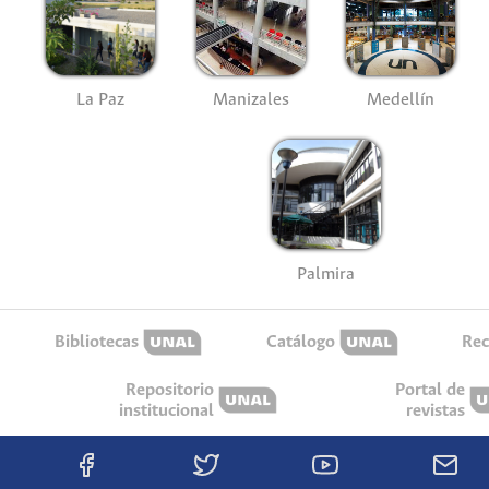
La Paz
Manizales
Medellín
Palmira
Bibliotecas
Catálogo
Rec
Repositorio
Portal de
institucional
revistas