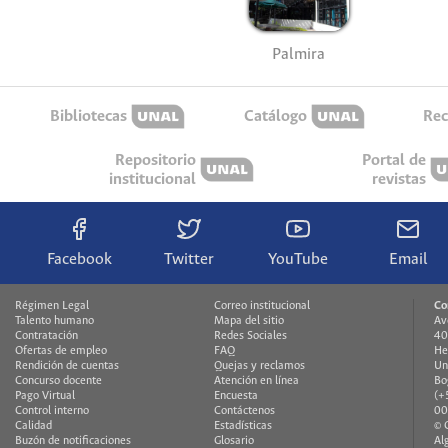
Palmira
Bibliotecas
Catálogo
Rec
Repositorio
Portal de
institucional
revistas
Facebook
Twitter
YouTube
Email
Régimen Legal
Correo institucional
Co
Talento humano
Mapa del sitio
Av
Contratación
Redes Sociales
40
Ofertas de empleo
FAQ
He
Rendición de cuentas
Quejas y reclamos
Un
Concurso docente
Atención en línea
Bo
Pago Virtual
Encuesta
(+
Control interno
Contáctenos
00
Calidad
Estadísticas
© 
Buzón de notificaciones
Glosario
Al