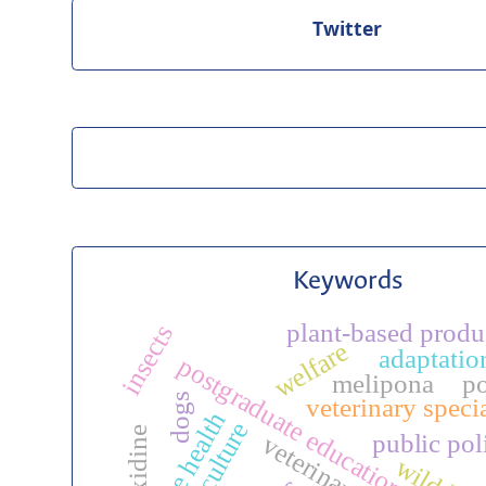
Twitter
Keywords
plant-based produ
insects
welfare
adaptatio
postgraduate education
melipona
po
dogs
veterinary speci
one health
agriculture
public pol