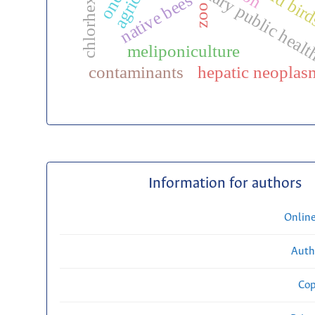
chlorhexidine
veterinary public heal
wild bir
native bees
zoo
meliponiculture
contaminants
hepatic neoplas
Information for authors
Onlin
Auth
Cop