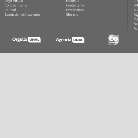
Pago Virtual
Encuesta
(+
Control interno
Contáctenos
00
Calidad
Estadísticas
© 
Buzón de notificaciones
Glosario
Al
di
Ac
Ac