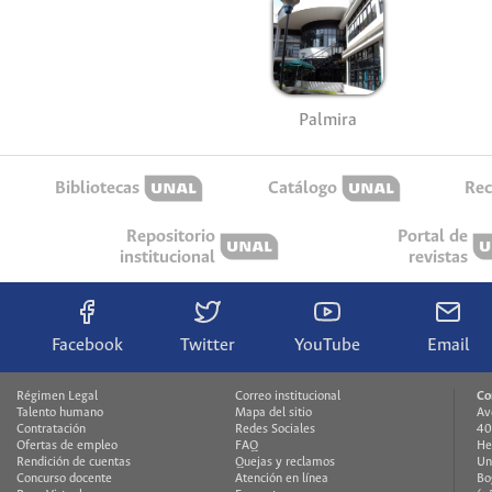
Palmira
Bibliotecas
Catálogo
Rec
Repositorio
Portal de
institucional
revistas
Facebook
Twitter
YouTube
Email
Régimen Legal
Correo institucional
Co
Talento humano
Mapa del sitio
Av
Contratación
Redes Sociales
40
Ofertas de empleo
FAQ
He
Rendición de cuentas
Quejas y reclamos
Un
Concurso docente
Atención en línea
Bo