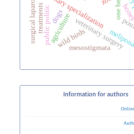
veterinary
surgical laparoscopy
veterinary specialization
one health
hon
treatments
public politic
dogs
agriculture
veterinary surgery
pou
wild birds
melipon
mesostigmata
Information for authors
Onlin
Auth