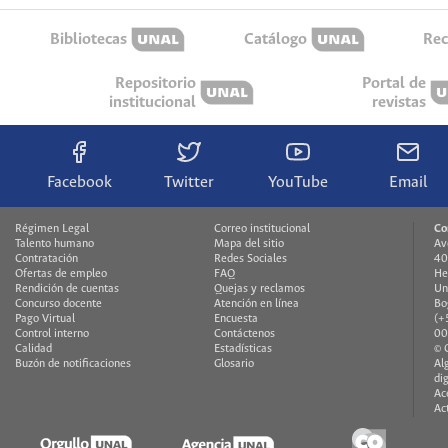
Bibliotecas
Catálogo
Rec
Repositorio
Portal de
institucional
revistas
Facebook
Twitter
YouTube
Email
Régimen Legal
Correo institucional
Co
Talento humano
Mapa del sitio
Av
Contratación
Redes Sociales
40
Ofertas de empleo
FAQ
He
Rendición de cuentas
Quejas y reclamos
Un
Concurso docente
Atención en línea
Bo
Pago Virtual
Encuesta
(+
Control interno
Contáctenos
00
Calidad
Estadísticas
© 
Buzón de notificaciones
Glosario
Al
di
Ac
Ac