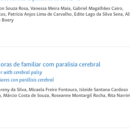
son Souza Rosa, Vanessa Meira Maia, Gabriel Magalhães Cairo,
s, Patrícia Anjos Lima de Carvalho, Edite Lago da Silva Sena, A
a Boery
ras de familiar com paralisia cerebral
ar with cerebral palsy
ares con parálisis cerebral
kareny da Silva, Micaela Freire Fontoura, Isleide Santana Cardoso
a, Márcio Costa de Souza, Roseanne Montargil Rocha, Rita Narri