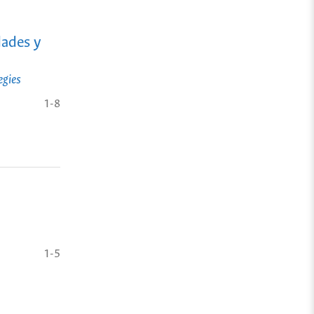
dades y
egies
1-8
1-5