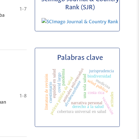
Rank (SJR)
1-7
lba
Palabras clave
animales asilvestrados
jurisprudencia
pandemia
equidad en salud
covid largo
literatura de revisión
una sola salud
biodiversidad
política pública de salud
medicina
salud pública
afrodescendiente
cuestionario
costa rica
actitudes
1-8
vacunación
man
narrativa personal
derecho a la salud
cobertura universal en salud