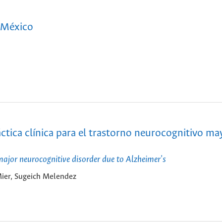
 México
áctica clínica para el trastorno neurocognitivo ma
r major neurocognitive disorder due to Alzheimer's
Mier, Sugeich Melendez