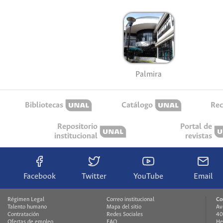
Palmira
Bibliotecas
Catálogo
Rec
Repositorio
Portal de
institucional
revistas
Facebook
Twitter
YouTube
Email
Régimen Legal
Correo institucional
Co
Talento humano
Mapa del sitio
Av
Contratación
Redes Sociales
40
Ofertas de empleo
FAQ
He