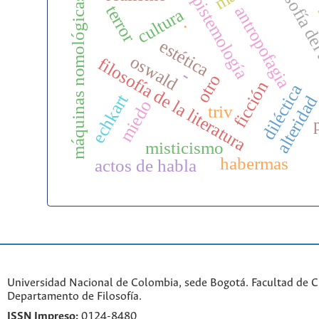
filosofía de
epistemología
máquinas nomológicas
terror
antropofagia
cultura
.
estética
oswald
filosofía de la literatura
-
otro
ficción
diléctica
echkart
alterida
miedo
triv
misticismo
habermas
actos de habla
Universidad Nacional de Colombia, sede Bogotá. Facultad de 
Departamento de Filosofía.
ISSN Impreso:
0124-8480