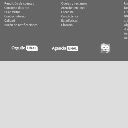
Rendición de cuentas
Quejas y reclamos
Un
Concurso docente
Atención en línea
Bo
Pago Virtual
Encuesta
(+
Control interno
Contáctenos
00
Calidad
Estadísticas
© 
Buzón de notificaciones
Glosario
Al
di
Ac
Ac