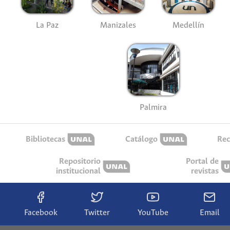
La Paz
Manizales
Medellín
Palmira
Bibliotecas
Catálogo
Rec
Repositorio
Portal de
institucional
revistas
Facebook
Twitter
YouTube
Email