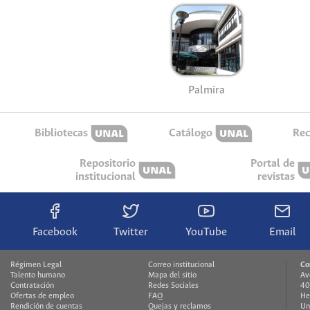
Palmira
Bibliotecas
Catálogo
Rec
Repositorio
Portal de
institucional
revistas
Facebook
Twitter
YouTube
Email
Régimen Legal
Correo institucional
Co
Talento humano
Mapa del sitio
Av
Contratación
Redes Sociales
40
Ofertas de empleo
FAQ
He
Rendición de cuentas
Quejas y reclamos
Un