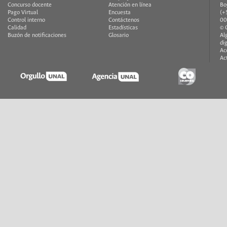
Concurso docente
Atención en línea
Bo
Pago Virtual
Encuesta
(+
Control interno
Contáctenos
00
Calidad
Estadísticas
© 
Buzón de notificaciones
Glosario
Al
di
Ac
Ac