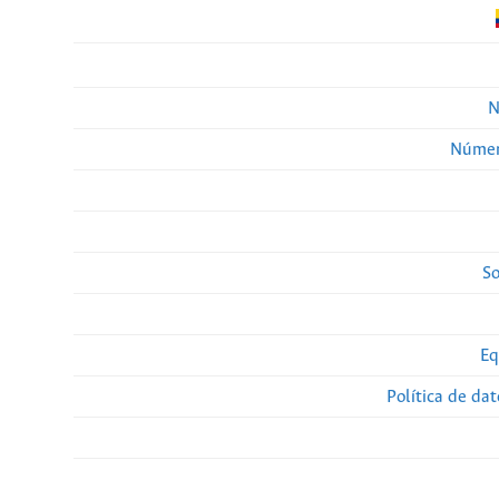
N
Númer
So
Eq
Política de da