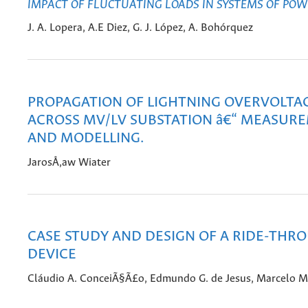
IMPACT OF FLUCTUATING LOADS IN SYSTEMS OF POW
J. A. Lopera, A.E Diez, G. J. López, A. Bohórquez
PROPAGATION OF LIGHTNING OVERVOLTA
ACROSS MV/LV SUBSTATION â€“ MEASUR
AND MODELLING.
JarosÅ‚aw Wiater
CASE STUDY AND DESIGN OF A RIDE-THR
DEVICE
Cláudio A. ConceiÃ§Ã£o, Edmundo G. de Jesus, Marcelo M