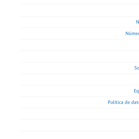
N
Númer
So
Eq
Política de da