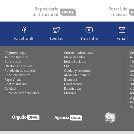
Repositorio
Portal de
institucional
revistas
Facebook
Twitter
YouTube
Email
Régimen Legal
Correo institucional
Co
Talento humano
Mapa del sitio
Av
Contratación
Redes Sociales
40
Ofertas de empleo
FAQ
He
Rendición de cuentas
Quejas y reclamos
Un
Concurso docente
Atención en línea
Bo
Pago Virtual
Encuesta
(+
Control interno
Contáctenos
00
Calidad
Estadísticas
© 
Buzón de notificaciones
Glosario
Al
di
Ac
Ac