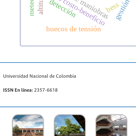
análisis costo-beneficio
altitud
detección
bess
huecos de tensión
Universidad Nacional de Colombia
ISSN En línea:
2357-6618