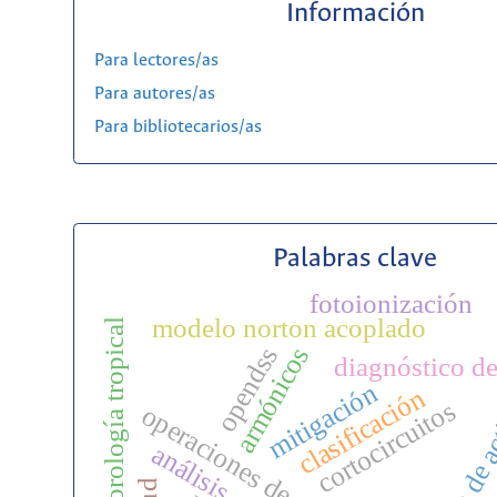
Información
Para lectores/as
Para autores/as
Para bibliotecarios/as
Palabras clave
fotoionización
modelo norton acoplado
meteorología tropical
armónicos
opendss
diagnóstico de
mitigación
clasificación
gestión de a
cortocircuitos
operaciones de maniobras