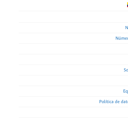
N
Númer
So
Eq
Política de da