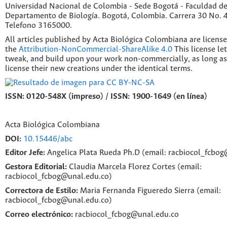
Universidad Nacional de Colombia - Sede Bogotá - Faculdad de
Departamento de Biología. Bogotá, Colombia. Carrera 30 No. 45
Telefono 3165000.
All articles published by Acta Biológica Colombiana are licens
the
Attribution-NonCommercial-ShareAlike 4.0
This license le
tweak, and build upon your work non-commercially, as long as
license their new creations under the identical terms.
ISSN: 0120-548X (impreso) / ISSN: 1900-1649 (en línea)
Acta Biológica Colombiana
DOI:
10.15446/abc
Editor Jefe:
Angelica Plata Rueda Ph.D (email: racbiocol_fcbo
Gestora Editorial:
Claudia Marcela Florez Cortes (email:
racbiocol_fcbog@unal.edu.co)
Correctora de Estilo:
Maria Fernanda Figueredo Sierra (email:
racbiocol_fcbog@unal.edu.co)
Correo electrónico:
racbiocol_fcbog@unal.edu.co