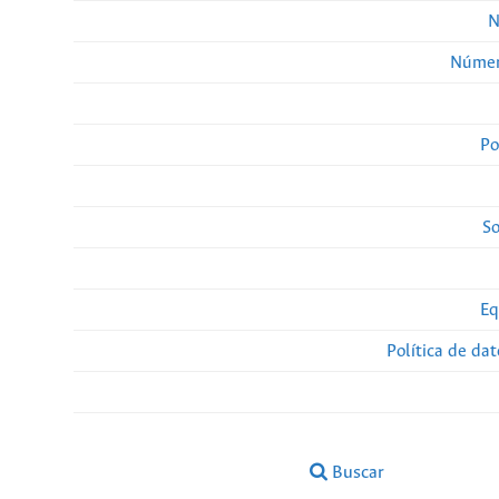
N
Númer
Po
So
Eq
Política de da
Buscar