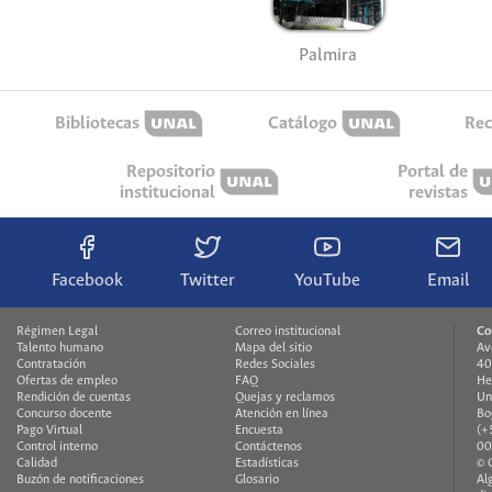
Palmira
Bibliotecas
Catálogo
Rec
Repositorio
Portal de
institucional
revistas
Facebook
Twitter
YouTube
Email
Régimen Legal
Correo institucional
Co
Talento humano
Mapa del sitio
Av
Contratación
Redes Sociales
40
Ofertas de empleo
FAQ
He
Rendición de cuentas
Quejas y reclamos
Un
Concurso docente
Atención en línea
Bo
Pago Virtual
Encuesta
(+
Control interno
Contáctenos
00
Calidad
Estadísticas
© 
Buzón de notificaciones
Glosario
Al