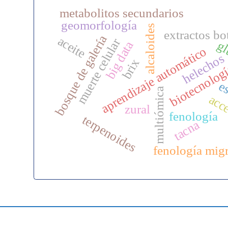
metabolitos secundarios
geomorfología
alcaloides
extractos bo
bosque de galería
aceite
muerte celular
gl
big data
aprendizaje automático
helechos
brix
biotecnolog
es
multiómica
acc
zural
fenología
terpenoides
tacna
fenología migr