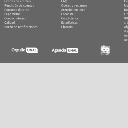
Ofertas de empleo
FAQ
He
Rendición de cuentas
Quejas y reclamos
Un
Concurso docente
Atención en línea
Bo
Pago Virtual
Encuesta
(+
Control interno
Contáctenos
00
Calidad
Estadísticas
© 
Buzón de notificaciones
Glosario
Al
di
Ac
Ac