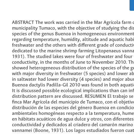
ABSTRACT The work was carried in the Mar Agrícola farm o
municipality Tumaco, with the objective of studying the dis
species of the genus Buenoa in homogeneous environment
regarding temperature, humidity, altitude and aquatic habi
freshwater and the others with different grade of conducti
dedicated to the marine shrimp farming Litopenaeus vann
1931). The studied lakes were four of freshwater and four 
conductivity, in the months of June to November 2010. Th
showed heterogeneous distribution of the species of the 
with major diversity in freshwater (5 species) and lower 
in saltwater had lower diversity (4 species) and major ab
Buenoa dactylis Padilla-Gil 2010 was found in both aquat
It is discussed possible ecological implications than can in
distribution pattern are discussed. RESUMEN El trabajo se 
finca Mar Agrícola del municipio de Tumaco, con el objetiv
distribución de las especies del género Buenoa en condici
ambientales homogéneas respecto a la temperatura, humed
en hábitats acuáticos de agua dulce y otros, con diferente
conductividad y dedicados al criadero del camarón marino
vannamei (Boone, 1931). Los lagos estudiados fueron cua