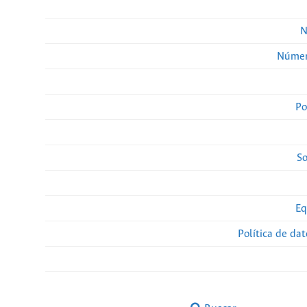
N
Númer
Po
So
Eq
Política de da