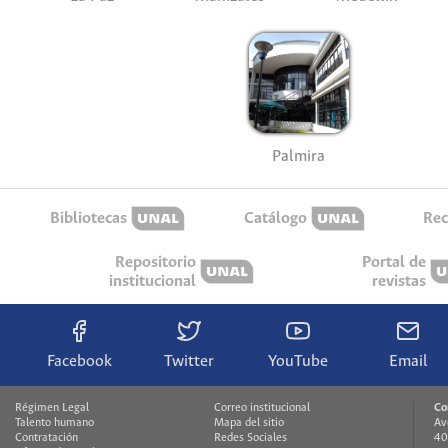
Palmira
Bibliotecas
Catálogo
Rec
Repositorio
Portal de
institucional
revistas
Facebook
Twitter
YouTube
Email
Régimen Legal
Correo institucional
Co
Talento humano
Mapa del sitio
Av
Contratación
Redes Sociales
40