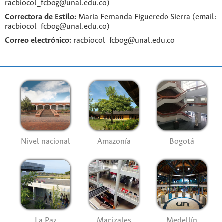
racbiocol_fcbog@unal.edu.co)
Correctora de Estilo:
Maria Fernanda Figueredo Sierra (email:
racbiocol_fcbog@unal.edu.co)
Correo electrónico:
racbiocol_fcbog@unal.edu.co
Nivel nacional
Amazonía
Bogotá
La Paz
Manizales
Medellín