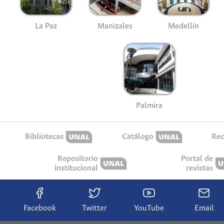
La Paz
Manizales
Medellín
Palmira
Bibliotecas
Catálogo
Rec
Repositorio
Portal de
institucional
revistas
Facebook
Twitter
YouTube
Email