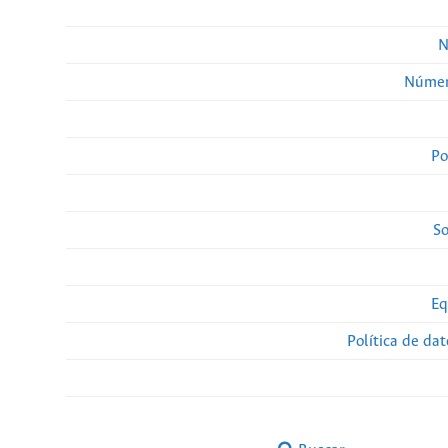
N
Númer
Po
So
Eq
Política de da