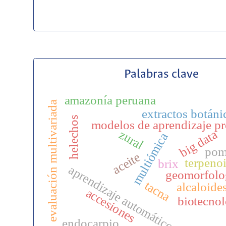
Palabras clave
amazonía peruana
evaluación multivariada
extractos botáni
helechos
modelos de aprendizaje p
zural
big data
multiómica
pom
aceite
terpeno
brix
aprendizaje automático
geomorfolo
tacna
alcaloide
accesiones
biotecnol
endocarpio