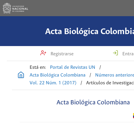
Acta Biológica Colombi
Registrarse
Entra
Está en:
Portal de Revistas UN
/
Acta Biológica Colombiana
/
Números anterior
Vol. 22 Núm. 1 (2017)
/
Artículos de Investigac
Acta Biológica Colombiana