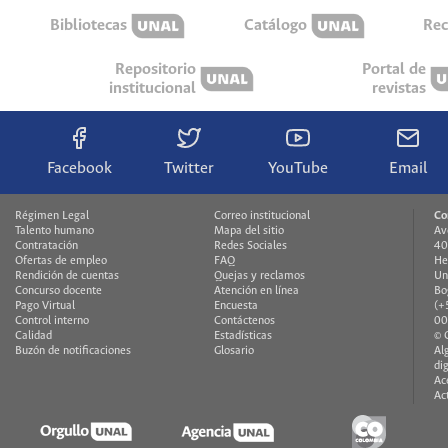
Bibliotecas
Catálogo
Rec
Repositorio
Portal de
institucional
revistas
Facebook
Twitter
YouTube
Email
Régimen Legal
Correo institucional
Co
Talento humano
Mapa del sitio
Av
Contratación
Redes Sociales
40
Ofertas de empleo
FAQ
He
Rendición de cuentas
Quejas y reclamos
Un
Concurso docente
Atención en línea
Bo
Pago Virtual
Encuesta
(+
Control interno
Contáctenos
00
Calidad
Estadísticas
© 
Buzón de notificaciones
Glosario
Al
di
Ac
Ac