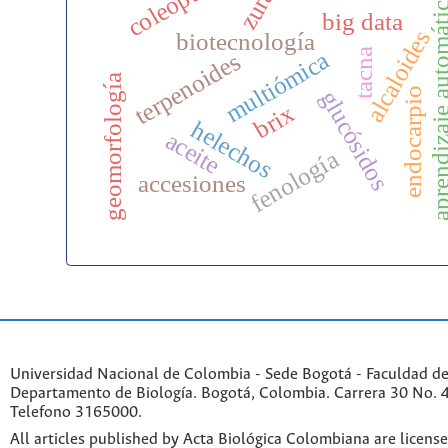
coleoptera
zural
aprendizaje auto
big data
alcaloides
biotecnología
tacna
multiómica
terpenoides
geomorfología
endocarpio
glucósidos
brix
helechos
aceite
fenología
accesiones
Universidad Nacional de Colombia - Sede Bogotá - Faculdad de
Departamento de Biología. Bogotá, Colombia. Carrera 30 No. 45
Telefono 3165000.
All articles published by Acta Biológica Colombiana are licens