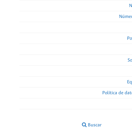
N
Númer
Po
So
Eq
Política de da
Buscar