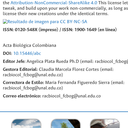
the
Attribution-NonCommercial-ShareAlike 4.0
This license le
tweak, and build upon your work non-commercially, as long as
license their new creations under the identical terms.
ISSN: 0120-548X (impreso) / ISSN: 1900-1649 (en línea)
Acta Biológica Colombiana
DOI:
10.15446/abc
Editor Jefe:
Angelica Plata Rueda Ph.D (email: racbiocol_fcbo
Gestora Editorial:
Claudia Marcela Florez Cortes (email:
racbiocol_fcbog@unal.edu.co)
Correctora de Estilo:
Maria Fernanda Figueredo Sierra (email:
racbiocol_fcbog@unal.edu.co)
Correo electrónico:
racbiocol_fcbog@unal.edu.co