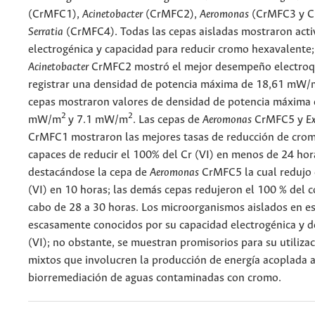
(CrMFC1),
Acinetobacter
(CrMFC2),
Aeromonas
(CrMFC3 y C
Serratia
(CrMFC4). Todas las cepas aisladas mostraron acti
electrogénica y capacidad para reducir cromo hexavalente;
Acinetobacter
CrMFC2 mostró el mejor desempeño electroq
registrar una densidad de potencia máxima de 18,61 mW/
cepas mostraron valores de densidad de potencia máxima 
2
2
mW/m
y 7.1 mW/m
. Las cepas de
Aeromonas
CrMFC5 y
E
CrMFC1 mostraron las mejores tasas de reducción de crom
capaces de reducir el 100% del Cr (VI) en menos de 24 hor
destacándose la cepa de
Aeromonas
CrMFC5 la cual redujo 
(VI) en 10 horas; las demás cepas redujeron el 100 % del 
cabo de 28 a 30 horas. Los microorganismos aislados en es
escasamente conocidos por su capacidad electrogénica y de
(VI); no obstante, se muestran promisorios para su utiliza
mixtos que involucren la producción de energía acoplada 
biorremediación de aguas contaminadas con cromo.