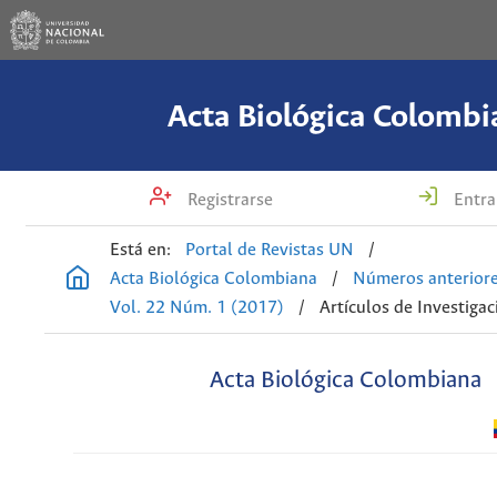
Acta Biológica Colombi
Registrarse
Entra
Está en:
Portal de Revistas UN
/
Acta Biológica Colombiana
/
Números anterior
Vol. 22 Núm. 1 (2017)
/
Artículos de Investigac
Acta Biológica Colombiana