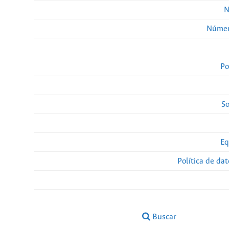
N
Númer
Po
So
Eq
Política de da
Buscar