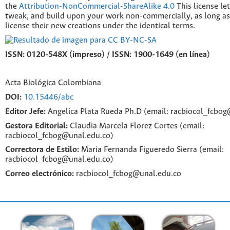
the
Attribution-NonCommercial-ShareAlike 4.0
This license le
tweak, and build upon your work non-commercially, as long as
license their new creations under the identical terms.
ISSN: 0120-548X (impreso) / ISSN: 1900-1649 (en línea)
Acta Biológica Colombiana
DOI:
10.15446/abc
Editor Jefe:
Angelica Plata Rueda Ph.D (email: racbiocol_fcbo
Gestora Editorial:
Claudia Marcela Florez Cortes (email:
racbiocol_fcbog@unal.edu.co)
Correctora de Estilo:
Maria Fernanda Figueredo Sierra (email:
racbiocol_fcbog@unal.edu.co)
Correo electrónico:
racbiocol_fcbog@unal.edu.co