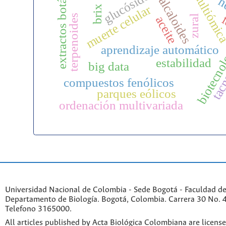
extractos botánicos
glucósidos
multiómi
h
alcaloides
muerte celular
brix
f
terpenoides
zural
aceite
biotecno
aprendizaje automático
estabilidad
big data
tac
compuestos fenólicos
parques eólicos
ordenación multivariada
Universidad Nacional de Colombia - Sede Bogotá - Faculdad de
Departamento de Biología. Bogotá, Colombia. Carrera 30 No. 45
Telefono 3165000.
All articles published by Acta Biológica Colombiana are licens