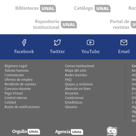
Bibliotecas
Catálogo
Rec
Repositorio
Portal de
institucional
revistas
Facebook
Twitter
YouTube
Email
Régimen Legal
Correo institucional
Co
Talento humano
Mapa del sitio
Av
Contratación
Redes Sociales
40
Ofertas de empleo
FAQ
He
Rendición de cuentas
Quejas y reclamos
Un
Concurso docente
Atención en línea
Bo
Pago Virtual
Encuesta
(+
Control interno
Contáctenos
00
Calidad
Estadísticas
© 
Buzón de notificaciones
Glosario
Al
di
Ac
Ac