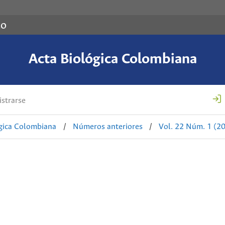
co
Acta Biológica Colombiana
strarse
ógica Colombiana
/
Números anteriores
/
Vol. 22 Núm. 1 (2