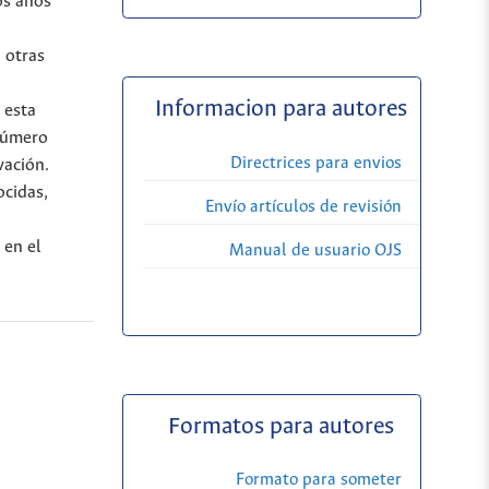
os años
 otras
,
Informacion para autores
 esta
 número
Directrices para envios
vación.
ocidas,
Envío artículos de revisión
 en el
Manual de usuario OJS
Formatos para autores
Formato para someter