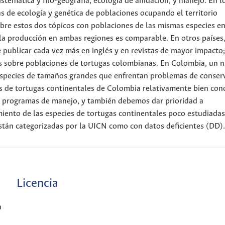
temática y filo-geografía, ecología de anidación, y manejo. En l
s de ecología y genética de poblaciones ocupando el territorio
bre estos dos tópicos con poblaciones de las mismas especies en
la producción en ambas regiones es comparable. En otros países
 publicar cada vez más en inglés y en revistas de mayor impacto;
ones sobre poblaciones de tortugas colombianas. En Colombia, un
especies de tamaños grandes que enfrentan problemas de conser
 de tortugas continentales de Colombia relativamente bien con
os programas de manejo, y también debemos dar prioridad a
iento de las especies de tortugas continentales poco estudiadas
stán categorizadas por la UICN como con datos deficientes (DD).
Licencia
a