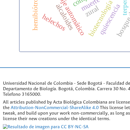
aprendizaje automático
bosque 
hemibiótrofo
biotecnología
alcaloides
quiescencia
zural
helechos
Universidad Nacional de Colombia - Sede Bogotá - Faculdad de
Departamento de Biología. Bogotá, Colombia. Carrera 30 No. 45
Telefono 3165000.
All articles published by Acta Biológica Colombiana are licens
the
Attribution-NonCommercial-ShareAlike 4.0
This license le
tweak, and build upon your work non-commercially, as long as
license their new creations under the identical terms.