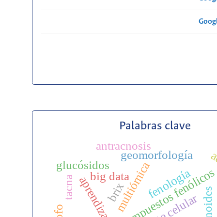
Googl
Palabras clave
antracnosis
geomorfología
a
glucósidos
multiómica
compuestos fenólicos
fenología
big data
tacna
brix
terpenoides
muerte celular