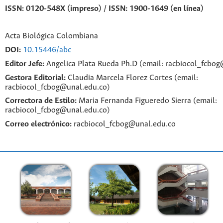
ISSN: 0120-548X (impreso) / ISSN: 1900-1649 (en línea)
Acta Biológica Colombiana
DOI:
10.15446/abc
Editor Jefe:
Angelica Plata Rueda Ph.D (email: racbiocol_fcbo
Gestora Editorial:
Claudia Marcela Florez Cortes (email:
racbiocol_fcbog@unal.edu.co)
Correctora de Estilo:
Maria Fernanda Figueredo Sierra (email:
racbiocol_fcbog@unal.edu.co)
Correo electrónico:
racbiocol_fcbog@unal.edu.co