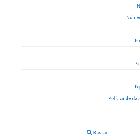
N
Númer
Po
So
Eq
Política de da
Buscar