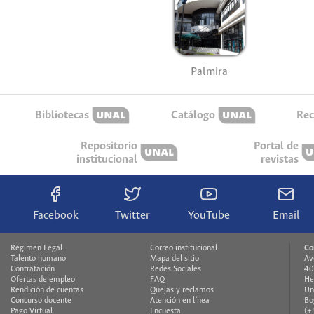
Palmira
Bibliotecas
Catálogo
Rec
Repositorio
Portal de
institucional
revistas
Facebook
Twitter
YouTube
Email
Régimen Legal
Correo institucional
Co
Talento humano
Mapa del sitio
Av
Contratación
Redes Sociales
40
Ofertas de empleo
FAQ
He
Rendición de cuentas
Quejas y reclamos
Un
Concurso docente
Atención en línea
Bo
Pago Virtual
Encuesta
(+