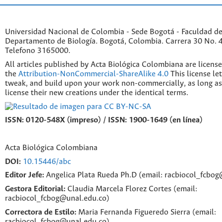
Universidad Nacional de Colombia - Sede Bogotá - Faculdad de
Departamento de Biología. Bogotá, Colombia. Carrera 30 No. 45
Telefono 3165000.
All articles published by Acta Biológica Colombiana are licens
the
Attribution-NonCommercial-ShareAlike 4.0
This license le
tweak, and build upon your work non-commercially, as long as
license their new creations under the identical terms.
ISSN: 0120-548X (impreso) / ISSN: 1900-1649 (en línea)
Acta Biológica Colombiana
DOI:
10.15446/abc
Editor Jefe:
Angelica Plata Rueda Ph.D (email: racbiocol_fcbo
Gestora Editorial:
Claudia Marcela Florez Cortes (email:
racbiocol_fcbog@unal.edu.co)
Correctora de Estilo:
Maria Fernanda Figueredo Sierra (email:
racbiocol_fcbog@unal.edu.co)