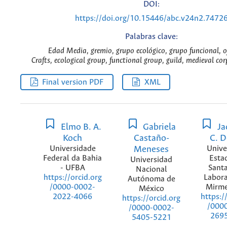
DOI:
https://doi.org/10.15446/abc.v24n2.7472
Palabras clave:
Edad Media, gremio, grupo ecológico, grupo funcional, of
Crafts, ecological group, functional group, guild, medieval co
Final version PDF
XML
Elmo B. A.
Gabriela
Ja
Koch
Castaño-
C. D
Universidade
Meneses
Unive
Federal da Bahia
Esta
Universidad
- UFBA
Santa
Nacional
Labora
https://orcid.org
Autónoma de
Mirme
/0000-0002-
México
https:/
2022-4066
https://orcid.org
/000
/0000-0002-
269
5405-5221