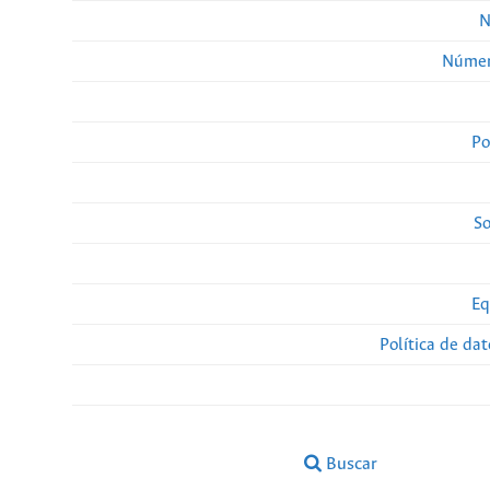
N
Númer
Po
So
Eq
Política de da
Buscar