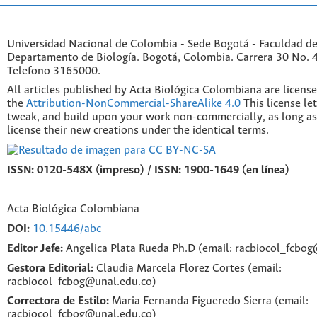
Universidad Nacional de Colombia - Sede Bogotá - Faculdad de
Departamento de Biología. Bogotá, Colombia. Carrera 30 No. 45
Telefono 3165000.
All articles published by Acta Biológica Colombiana are licens
the
Attribution-NonCommercial-ShareAlike 4.0
This license le
tweak, and build upon your work non-commercially, as long as
license their new creations under the identical terms.
ISSN: 0120-548X (impreso) / ISSN: 1900-1649 (en línea)
Acta Biológica Colombiana
DOI:
10.15446/abc
Editor Jefe:
Angelica Plata Rueda Ph.D (email: racbiocol_fcbo
Gestora Editorial:
Claudia Marcela Florez Cortes (email:
racbiocol_fcbog@unal.edu.co)
Correctora de Estilo:
Maria Fernanda Figueredo Sierra (email:
racbiocol_fcbog@unal.edu.co)