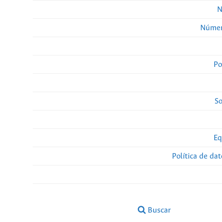
N
Númer
Po
So
Eq
Política de da
Buscar