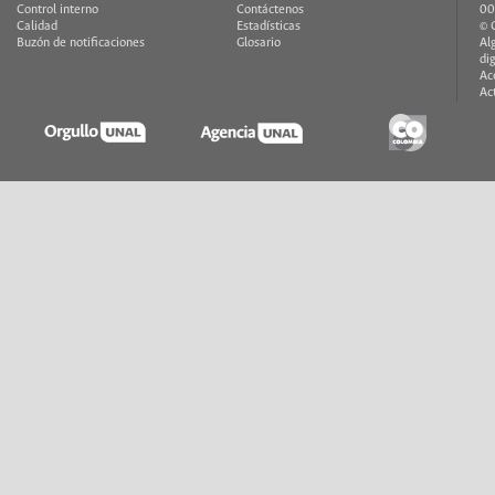
Control interno
Contáctenos
00
Calidad
Estadísticas
© 
Buzón de notificaciones
Glosario
Al
di
Ac
Ac