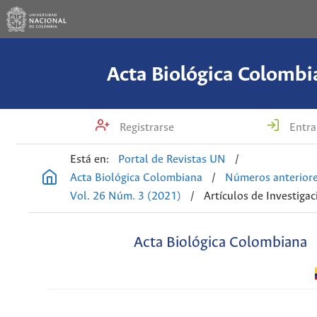
Acta Biológica Colombi
Registrarse
Entra
Está en:
Portal de Revistas UN
/
Acta Biológica Colombiana
/
Números anterior
Vol. 26 Núm. 3 (2021)
/
Artículos de Investigac
Acta Biológica Colombiana