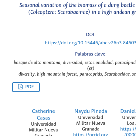
Seasonal variation of the biomass of a dung beetl
(Coleoptera: Scarabaeinae) in a high andean g
DOI:
https://doi.org/10.15446/abc.v26n3.8460
Palabras clave:
bosque de alta montaña, diversidad, estacionalidad, paracópri
(es)
diversity, high mountain forest, paracoprids, Scarabaeidae, s
PDF
Catherine
Naydu Pineda
Danie
Casas
Universidad
Univer
Militar Nueva
Los
Universidad
Granada
https:/
Militar Nueva
https://orcid.org
/000
Granada