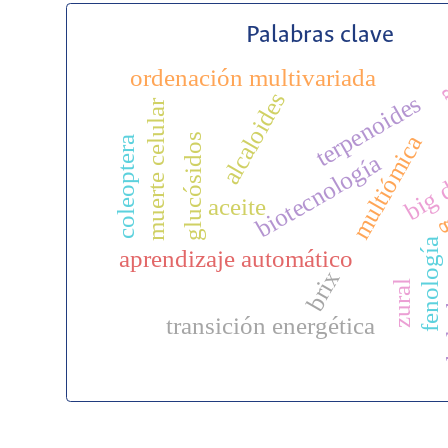
Palabras clave
ordenación multivariada
a
alcaloides
terpenoides
muerte celular
multiómica
glucósidos
coleoptera
biotecnología
big 
aceite
g
fenología
aprendizaje automático
brix
h
zural
transición energética