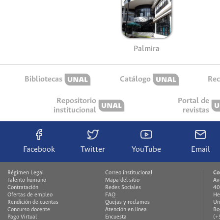
Palmira
Bibliotecas
Catálogo
Rec
Repositorio
Portal de
institucional
revistas
Facebook
Twitter
YouTube
Email
Régimen Legal
Correo institucional
Co
Talento humano
Mapa del sitio
Av
Contratación
Redes Sociales
40
Ofertas de empleo
FAQ
He
Rendición de cuentas
Quejas y reclamos
Un
Concurso docente
Atención en línea
Bo
Pago Virtual
Encuesta
(+