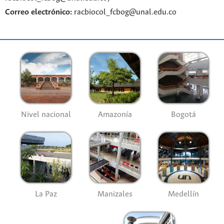
Correo electrónico:
racbiocol_fcbog@unal.edu.co
Nivel nacional
Amazonía
Bogotá
La Paz
Manizales
Medellín