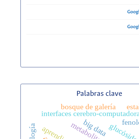
Googl
Googl
Palabras clave
bosque de galería
est
interfaces cerebro-computador
big data
fenol
glucósido