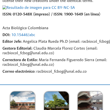
license their new creations under the identical terms.
ISSN: 0120-548X (impreso) / ISSN: 1900-1649 (en línea)
Acta Biológica Colombiana
DOI:
10.15446/abc
Editor Jefe:
Angelica Plata Rueda Ph.D (email: racbiocol_fcbo
Gestora Editorial:
Claudia Marcela Florez Cortes (email:
racbiocol_fcbog@unal.edu.co)
Correctora de Estilo:
Maria Fernanda Figueredo Sierra (email:
racbiocol_fcbog@unal.edu.co)
Correo electrónico:
racbiocol_fcbog@unal.edu.co