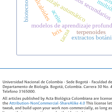
metabolitos secundario
biotecnología
aprendizaje automático
alcaloides
multi
aceite
modelos de aprendizaje profun
brix
tacna
terpenoides
extractos botán
Universidad Nacional de Colombia - Sede Bogotá - Faculdad de
Departamento de Biología. Bogotá, Colombia. Carrera 30 No. 45
Telefono 3165000.
All articles published by Acta Biológica Colombiana are licens
the
Attribution-NonCommercial-ShareAlike 4.0
This license le
tweak, and build upon your work non-commercially, as long as