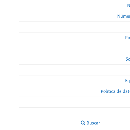
N
Númer
Po
So
Eq
Política de da
Buscar