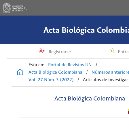
Acta Biológica Colombi
Registrarse
Entra
Está en:
Portal de Revistas UN
/
Acta Biológica Colombiana
/
Números anterior
Vol. 27 Núm. 3 (2022)
/
Artículos de Investigac
Acta Biológica Colombiana