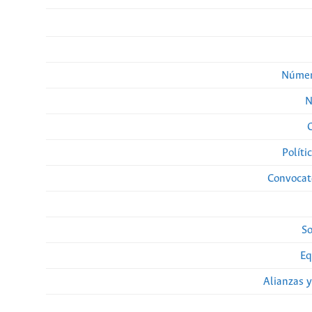
Númer
N
Políti
Convocato
So
Eq
Alianzas y