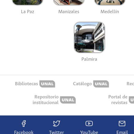
La Paz
Manizales
Medellín
Palmira
Bibliotecas
Catálogo
Rec
Repositorio
Portal de
institucional
revistas
Facebook
Twitter
YouTube
Email