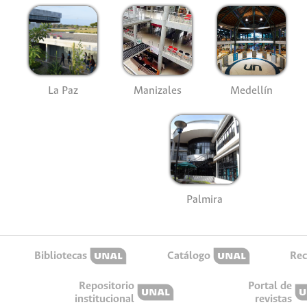
La Paz
Manizales
Medellín
Palmira
Bibliotecas
Catálogo
Rec
Repositorio
Portal de
institucional
revistas