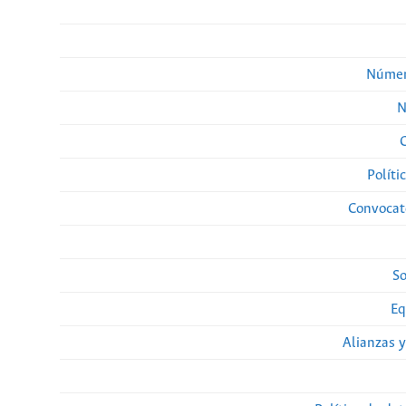
Númer
N
Políti
Convocato
So
Eq
Alianzas y