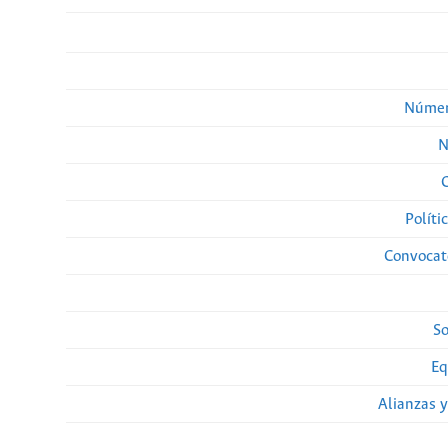
Númer
N
Políti
Convocato
So
Eq
Alianzas y