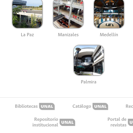
La Paz
Manizales
Medellín
Palmira
Bibliotecas
Catálogo
Rec
Repositorio
Portal de
institucional
revistas