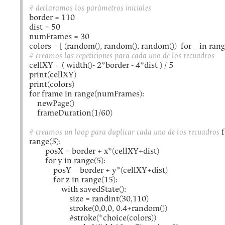
# declaramos los parámetros iniciales
border = 110
dist = 50
numFrames = 30
colors = [ (random(), random(), random()) for _ in rang
# creamos las repeticiones para cada uno de los recuadros
cellXY = ( width()- 2*border - 4*dist ) / 5
print(cellXY)
print(colors)
for frame in range(numFrames):
newPage()
frameDuration(1/60)
# creamos un loop para duplicar cada uno de los recuadros
f
range(5):
posX = border + x*(cellXY+dist)
for y in range(5):
posY = border + y*(cellXY+dist)
for z in range(15):
with savedState():
size = randint(30,110)
stroke(0,0,0, 0.4+random())
#stroke(*choice(colors))