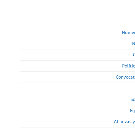
Númer
N
Políti
Convocato
So
Eq
Alianzas y