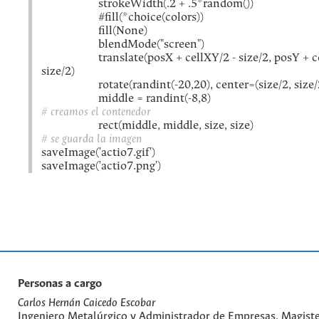
strokeWidth(.2 + .5*random())
#fill(*choice(colors))
fill(None)
blendMode("screen")
translate(posX + cellXY/2 - size/2, posY + ce
size/2)
rotate(randint(-20,20), center=(size/2, size/2
middle = randint(-8,8)
# creamos el contenedor
rect(middle, middle, size, size)
# se guarda la imagen
saveImage('actio7.gif')
saveImage('actio7.png')
Personas a cargo
Carlos Hernán Caicedo Escobar
Ingeniero Metalúrgico y Administrador de Empresas, Magiste