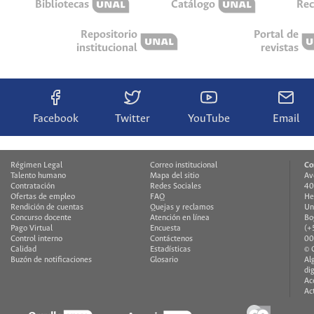
Bibliotecas
Catálogo
Rec
Repositorio
Portal de
institucional
revistas
Facebook
Twitter
YouTube
Email
Régimen Legal
Correo institucional
Co
Talento humano
Mapa del sitio
Av
Contratación
Redes Sociales
40
Ofertas de empleo
FAQ
He
Rendición de cuentas
Quejas y reclamos
Un
Concurso docente
Atención en línea
Bo
Pago Virtual
Encuesta
(+
Control interno
Contáctenos
00
Calidad
Estadísticas
© 
Buzón de notificaciones
Glosario
Al
di
Ac
Ac