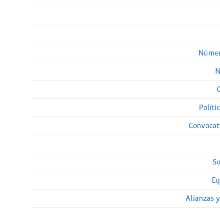
Númer
N
Políti
Convocato
So
Eq
Alianzas y