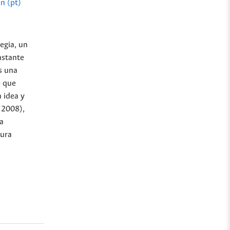
n (pt)
egia, un
nstante
s una
e que
 idea y
 2008),
a
cura