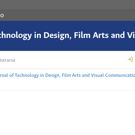
co
chnology in Design, Film Arts and 
strarse
nal of Technology in Design, Film Arts and Visual Communicati