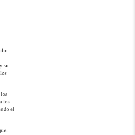
Film
 y su
 los
 los
a los
endo el
que: