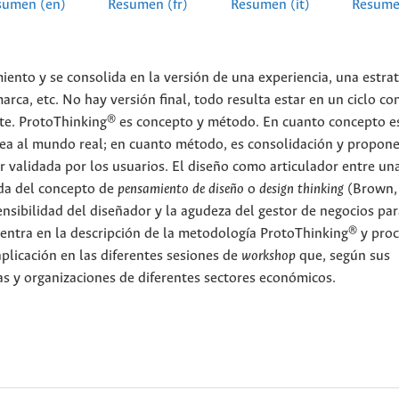
sumen (en)
Resumen (fr)
Resumen (it)
Resume
ento y se consolida en la versión de una experiencia, una estrat
rca, etc. No hay versión final, todo resulta estar en un ciclo co
nte. ProtoThinking® es concepto y método. En cuanto concepto e
idea al mundo real; en cuanto método, es consolidación y propon
r validada por los usuarios. El diseño como articulador entre una
ada del concepto de
pensamiento de diseño
o
design thinking
(Brown,
nsibilidad del diseñador y la agudeza del gestor de negocios par
 centra en la descripción de la metodología ProtoThinking® y pro
aplicación en las diferentes sesiones de
workshop
que, según sus
as y organizaciones de diferentes sectores económicos.