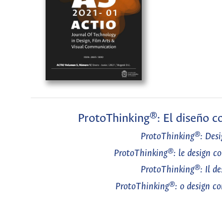
ProtoThinking®: El diseño c
ProtoThinking®: Desig
ProtoThinking®: le design c
ProtoThinking®: Il de
ProtoThinking®: o design co