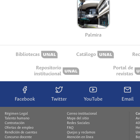
Palmira
Bibliotecas
Catálogo
Rec
Repositorio
Portal de
institucional
revistas
Facebook
Twitter
YouTube
Email
Régimen Legal
Correo institucional
Co
Talento humano
Mapa del sitio
Av
Contratación
Redes Sociales
40
Ofertas de empleo
FAQ
He
Rendición de cuentas
Quejas y reclamos
Un
Concurso docente
Atención en línea
Bo