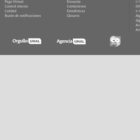
Pago Virtual
Encuesta
(+
Control interno
Contáctenos
00
Calidad
Estadísticas
© 
Buzón de notificaciones
Glosario
Al
di
Ac
Ac