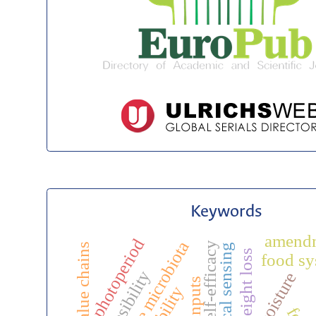
Keywords
amend
photoperiod
rhizosphere microbiota
self-efficacy
weight loss
food sy
feasibility
soil moisture