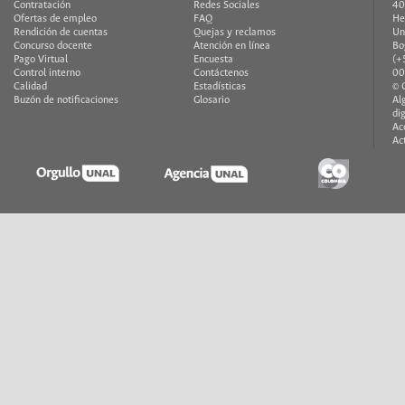
Contratación
Redes Sociales
40
Ofertas de empleo
FAQ
He
Rendición de cuentas
Quejas y reclamos
Un
Concurso docente
Atención en línea
Bo
Pago Virtual
Encuesta
(+
Control interno
Contáctenos
00
Calidad
Estadísticas
© 
Buzón de notificaciones
Glosario
Al
di
Ac
Ac