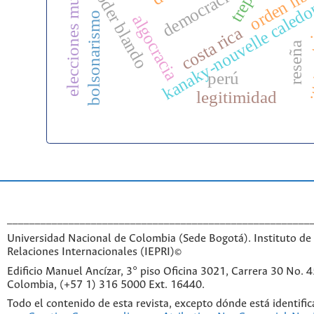
elecciones municipales
orden libe
poder blando
democracia
kanaky-nouvelle caledo
bolsonarismo
algocracia
costa rica
wittg
reseña
perú
legitimidad
______________________________________________________
Universidad Nacional de Colombia (Sede Bogotá). Instituto de 
Relaciones Internacionales (IEPRI)©
Edificio Manuel Ancízar, 3° piso Oficina 3021, Carrera 30 No. 
Colombia, (+57 1) 316 5000 Ext. 16440.
Todo el contenido de esta revista, excepto dónde está identific