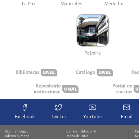
La Paz
Manizales
Medellín
Palmira
Bibliotecas
Catálogo
Rec
Repositorio
Portal de
institucional
revistas
Facebook
Twitter
YouTube
Email
Régimen Legal
Correo institucional
Co
Talento humano
Mapa del sitio
Av