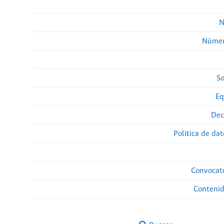
N
Númer
So
Eq
Dec
Política de da
Convocato
Conteni