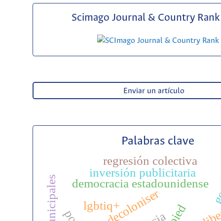
Scimago Journal & Country Rank 
Enviar un artículo
Palabras clave
regresión colectiva
inversión publicitaria
go
democracia estadounidense
decoloniser
lgbtiq+
trepied