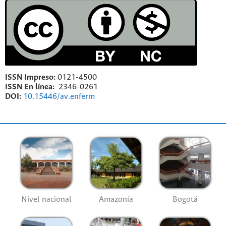
ISSN Impreso:
0121-4500
ISSN En línea:
2346-0261
DOI:
10.15446/av.enferm
Nivel nacional
Amazonía
Bogotá