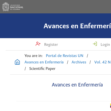
Avances en Enfermerí
Register
Login
You are in:
Portal de Revistas UN
/
Avances en Enfermería
/
Archives
/
Vol. 42 N
/
Scientific Paper
Avances en Enfermería