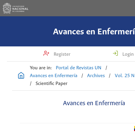
Avances en Enfermerí
Register
Login
You are in:
Portal de Revistas UN
/
Avances en Enfermería
/
Archives
/
Vol. 25 N
/
Scientific Paper
Avances en Enfermería