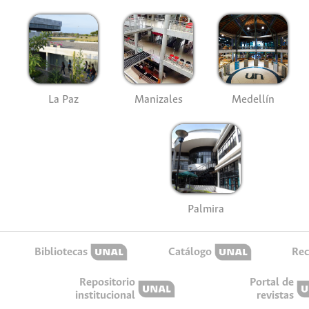
La Paz
Manizales
Medellín
Palmira
Bibliotecas
Catálogo
Rec
Repositorio
Portal de
institucional
revistas