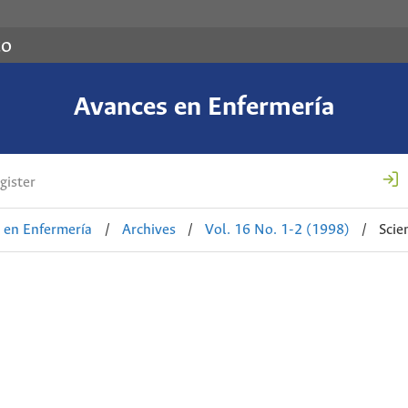
co
Avances en Enfermería
gister
 en Enfermería
/
Archives
/
Vol. 16 No. 1-2 (1998)
/
Scie