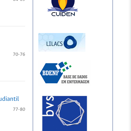
70-76
udiantil
77-80