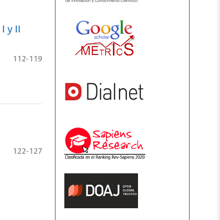
 y II
112-119
122-127