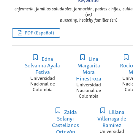
Keywords:
enfermería, familias saludables, formación, padres e hijos, cuid
(es)
nursering, healthy families (en)
PDF (Español)
Edna
Lina
Solvanna Ayala
Margarita
Rocío
Fetiva
Mora
M
Universidad
Hinestroza
Univ
Nacional de
Naci
Universidad
Colombia
Col
Nacional de
Colombia
Zaida
Liliana
Solanyi
Villarraga de
Castellanos
Ramírez
Ortegón
Universidad