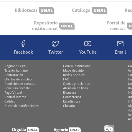
Bibliotecas
Catálogo
Rec
Repositorio
Portal de
institucional
revistas
Facebook
Twitter
YouTube
Email
Régimen Legal
Correo institucional
Co
Talento humano
Mapa del sitio
Av
Contratación
Redes Sociales
40
Ofertas de empleo
FAQ
He
Rendición de cuentas
Quejas y reclamos
Un
Concurso docente
Atención en línea
Bo
Pago Virtual
Encuesta
(+
Control interno
Contáctenos
00
Calidad
Estadísticas
© 
Buzón de notificaciones
Glosario
Al
di
Ac
Ac