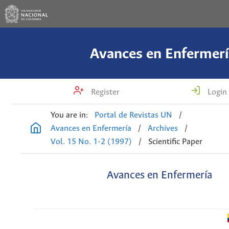
Avances en Enfermerí
Register
Login
You are in:
Portal de Revistas UN
/
Avances en Enfermería
/
Archives
/
Vol. 15 No. 1-2 (1997)
/
Scientific Paper
Avances en Enfermería