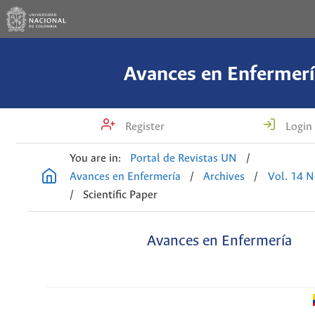
Avances en Enfermerí
Register
Login
You are in:
Portal de Revistas UN
/
Avances en Enfermería
/
Archives
/
Vol. 14 N
/
Scientific Paper
Avances en Enfermería