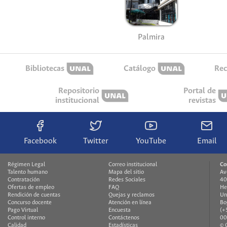
Palmira
Bibliotecas
Catálogo
Rec
Repositorio
Portal de
institucional
revistas
Facebook
Twitter
YouTube
Email
Régimen Legal
Correo institucional
Co
Talento humano
Mapa del sitio
Av
Contratación
Redes Sociales
40
Ofertas de empleo
FAQ
He
Rendición de cuentas
Quejas y reclamos
Un
Concurso docente
Atención en línea
Bo
Pago Virtual
Encuesta
(+
Control interno
Contáctenos
00
Calidad
Estadísticas
© 