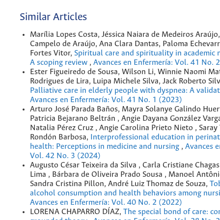
Similar Articles
Marília Lopes Costa, Jéssica Naiara de Medeiros Araújo,
Campelo de Araújo, Ana Clara Dantas, Paloma Echevarrí
Fortes Vitor,
Spiritual care and spirituality in academic 
A scoping review
,
Avances en Enfermería: Vol. 41 No. 
Ester Figueiredo de Sousa, Wilson Li, Winnie Naomi Ma
Rodrigues de Lira, Luipa Michele Silva, Jack Roberto Sil
Palliative care in elderly people with dyspnea: A valida
Avances en Enfermería: Vol. 41 No. 1 (2023)
Arturo José Parada Baños, Mayra Solanye Galindo Huer
Patricia Bejarano Beltrán , Angie Dayana González Varg
Natalia Pérez Cruz , Angie Carolina Prieto Nieto , Saray
Rondón Barbosa,
Interprofessional education in perina
health: Perceptions in medicine and nursing
,
Avances e
Vol. 42 No. 3 (2024)
Augusto César Teixeira da Silva , Carla Cristiane Chag
Lima , Bárbara de Oliveira Prado Sousa , Manoel Antôni
Sandra Cristina Pillon, André Luiz Thomaz de Souza,
To
alcohol consumption and health behaviors among nurs
Avances en Enfermería: Vol. 40 No. 2 (2022)
LORENA CHAPARRO DÍAZ,
The special bond of care: co