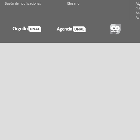
Buzón de notificaciones
Glosario
Al
di
Ac
Ac