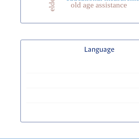
elderly
old age assistance
Language