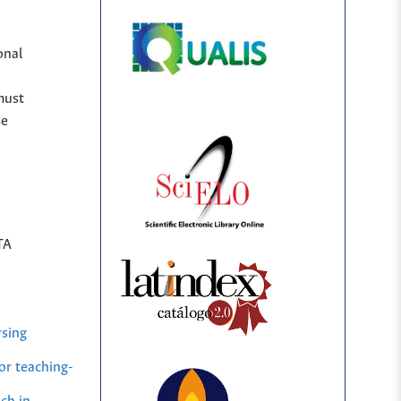
onal
must
se
TA
rsing
or teaching-