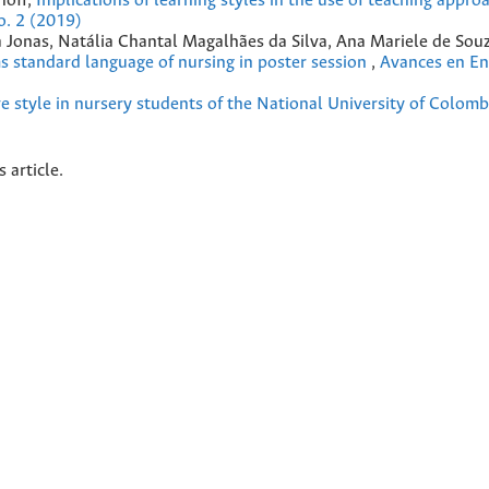
hoff,
Implications of learning styles in the use of teaching approa
o. 2 (2019)
ra Jonas, Natália Chantal Magalhães da Silva, Ana Mariele de Sou
s standard language of nursing in poster session
,
Avances en En
e style in nursery students of the National University of Colom
s article.