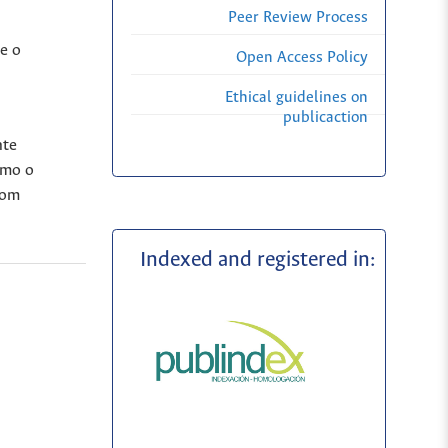
Peer Review Process
e o
Open Access Policy
Ethical guidelines on
publicaction
nte
smo o
com
Indexed and registered in: