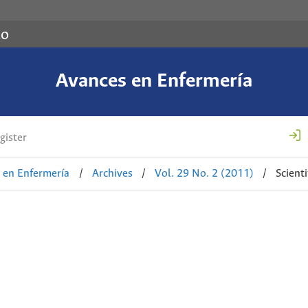
co
Avances en Enfermería
gister
 en Enfermería
/
Archives
/
Vol. 29 No. 2 (2011)
/
Scienti