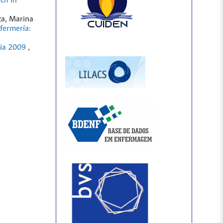
ch in
za, Marina
fermería:
bia 2009
,