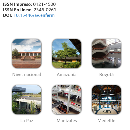
ISSN Impreso:
0121-4500
ISSN En línea:
2346-0261
DOI:
10.15446/av.enferm
Nivel nacional
Amazonía
Bogotá
La Paz
Manizales
Medellín