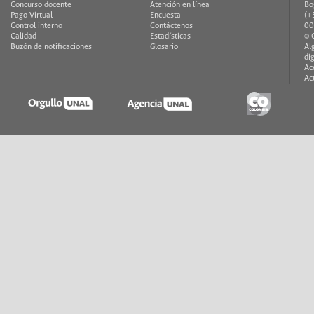
Concurso docente
Atención en línea
Bo
Pago Virtual
Encuesta
(+
Control interno
Contáctenos
00
Calidad
Estadísticas
© 
Buzón de notificaciones
Glosario
Al
di
Ac
Ac