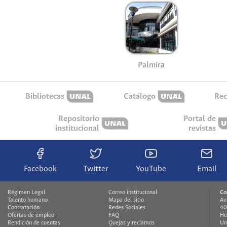
Palmira
Bibliotecas
Catálogo
Rec
Repositorio
Portal de
institucional
revistas
Facebook
Twitter
YouTube
Email
Régimen Legal
Correo institucional
Co
Talento humano
Mapa del sitio
Av
Contratación
Redes Sociales
40
Ofertas de empleo
FAQ
He
Rendición de cuentas
Quejas y reclamos
Un