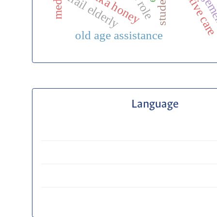
palliative car
manuka honey
frail elderly
old age assistance
Language