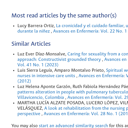
Most read articles by the same author(s)
Lucy Barrera Ortiz,
La cronicidad y el cuidado familiar,
durante la niñez
,
Avances en Enfermería: Vol. 22 No. 1
Similar Articles
Luz Ever Díaz-Monsalve,
Caring for sexuality from a c
approach: Constructivist grounded theory
,
Avances en 
Vol. 41 No. 1 (2023)
Luis Sierra Leguía, Amparo Montalvo Prieto,
Spiritual w
nurses in intensive care units
,
Avances en Enfermería: V
(2012)
Luz Helena Aponte Garzón, Ruth Fabiola Hernández Pá
patterns alteration in people with pulmonary tuberculo
Villavicencio, Colombia
,
Avances en Enfermería: Vol. 2
MARTHA LUCÍA ALZATE POSADA, LUCERO LÓPEZ, VI
VELÁSQUEZ,
A look at rehabilitation from the nursing 
perspective
,
Avances en Enfermería: Vol. 28 No. 1 (20
You may also
start an advanced similarity search
for this ar