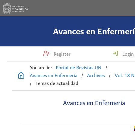
Avances en Enfermerí
Register
Login
You are in:
Portal de Revistas UN
/
Avances en Enfermería
/
Archives
/
Vol. 18 N
/
Temas de actualidad
Avances en Enfermería