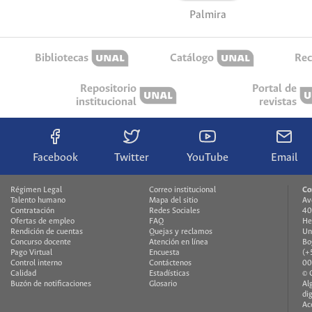
Palmira
Bibliotecas
Catálogo
Rec
Repositorio
Portal de
institucional
revistas
Facebook
Twitter
YouTube
Email
Régimen Legal
Correo institucional
Co
Talento humano
Mapa del sitio
Av
Contratación
Redes Sociales
40
Ofertas de empleo
FAQ
He
Rendición de cuentas
Quejas y reclamos
Un
Concurso docente
Atención en línea
Bo
Pago Virtual
Encuesta
(+
Control interno
Contáctenos
00
Calidad
Estadísticas
© 
Buzón de notificaciones
Glosario
Al
di
Ac