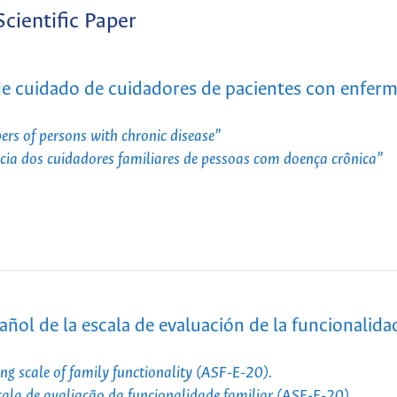
Scientific Paper
 de cuidado de cuidadores de pacientes con enfer
epers of persons with chronic disease”
ncia dos cuidadores familiares de pessoas com doença crônica”
pañol de la escala de evaluación de la funcionalida
ting scale of family functionality (ASF-E-20).
cala de avaliação da funcionalidade familiar (ASF-E-20)